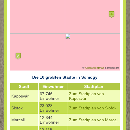
©
OpenStreetMap
contributors
Die 10 größten Städte in Somogy
Stadt
Einwohner
Stadtplan
67.746
Zum Stadtplan von
Kaposvár
Einwohner
Kaposvár
23.028
Siofok
Zum Stadtplan von Siofok
Einwohner
12.344
Marcali
Zum Stadtplan von Marcali
Einwohner
12.116