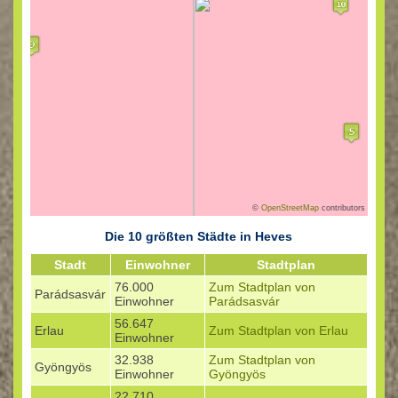
©
OpenStreetMap
contributors
Die 10 größten Städte in Heves
Stadt
Einwohner
Stadtplan
76.000
Zum Stadtplan von
Parádsasvár
Einwohner
Parádsasvár
56.647
Erlau
Zum Stadtplan von Erlau
Einwohner
32.938
Zum Stadtplan von
Gyöngyös
Einwohner
Gyöngyös
22.710