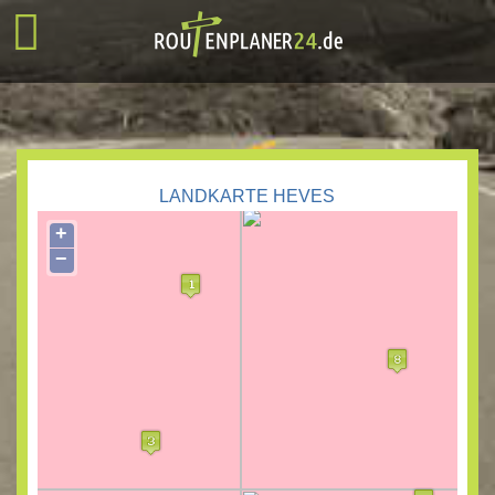
LANDKARTE HEVES
+
−