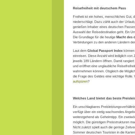
Reisefreiheit mit deutschem Pass
Freiheit ist ein hohes, menschliches Gut,
niederschlägt. Dazu zählt auch der Urlaub
genießen Inhaber eines deutschen Passes
Auswahl der Reisedestination geht. Ein Um
Die Grundlage für die heutige
Macht des 
Verbindungen zu den anderen Ländern der
Laut dem
Global Passport Index
können 
einreisen. Diese Anzahl wird lediglich von
jeweils 189 Ländern öffnen. Damit rangier
und eröffnet eine unglaubliche Reisefreihe
wahrnehmen können. Obgleich die Möglichke
die Frage des Geldes eine wichtige Rolle.
aufspüren
?
Welches Land bietet das beste Preislei
Ein unschlagbares Preisleistungsverhältnis
verfügt über ein stetig wachsendes Angeb
weitestgehend als Geheimtipp. Ein zweiwöchi
möglich. Die günstigen Preisstrukturen m
Nicht zuletzt spielt auch die geringe Zeit
Sommer deutschen Touristen in die Karten.