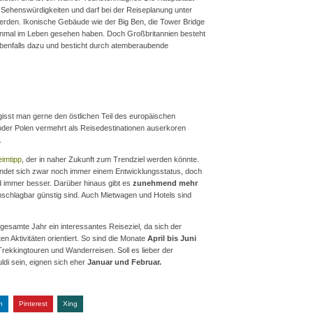
e Sehenswürdigkeiten und darf bei der Reiseplanung unter
rden. Ikonische Gebäude wie der Big Ben, die Tower Bridge
nmal im Leben gesehen haben. Doch Großbritannien besteht
ebenfalls dazu und besticht durch atemberaubende
isst man gerne den östlichen Teil des europäischen
oder Polen vermehrt als Reisedestinationen auserkoren
.
imtipp
, der in naher Zukunft zum Trendziel werden könnte.
indet sich zwar noch immer einem Entwicklungsstatus, doch
wird immer besser. Darüber hinaus gibt es
zunehmend mehr
nschlagbar günstig sind. Auch Mietwagen und Hotels sind
esamte Jahr ein interessantes Reiseziel, da sich der
en Aktivitäten orientiert. So sind die Monate
April bis Juni
 Trekkingtouren und Wanderreisen. Soll es lieber der
uldi sein, eignen sich eher
Januar und Februar.
n
Pinterest
Xing