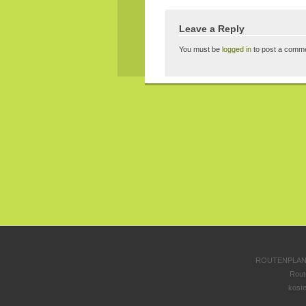
Leave a Reply
You must be
logged in
to post a comme
ROUTENPLANE
Rout
koste