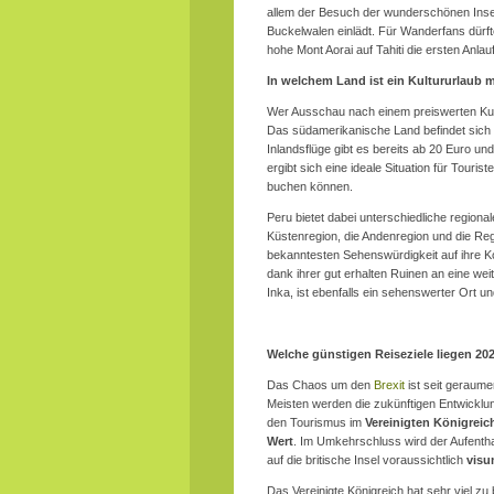
allem der Besuch der wunderschönen Ins
Buckelwalen einlädt. Für Wanderfans dürf
hohe Mont Aorai auf Tahiti die ersten Anlauf
In welchem Land ist ein Kultururlaub 
Wer Ausschau nach einem preiswerten Kult
Das südamerikanische Land befindet sich 
Inlandsflüge gibt es bereits ab 20 Euro u
ergibt sich eine ideale Situation für Tour
buchen können.
Peru bietet dabei unterschiedliche regiona
Küstenregion, die Andenregion und die Reg
bekanntesten Sehenswürdigkeit auf ihre K
dank ihrer gut erhalten Ruinen an eine wei
Inka, ist ebenfalls ein sehenswerter Ort un
Welche günstigen Reiseziele liegen 20
Das Chaos um den
Brexit
ist seit geraume
Meisten werden die zukünftigen Entwicklung
den Tourismus im
Vereinigten Königrei
Wert
. Im Umkehrschluss wird der Aufenthal
auf die britische Insel voraussichtlich
visu
Das Vereinigte Königreich hat sehr viel zu