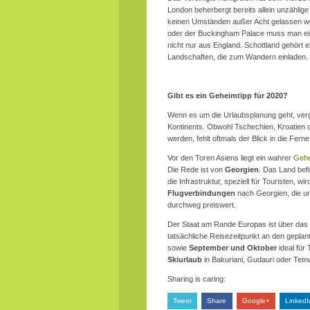
London beherbergt bereits allein unzählig
keinen Umständen außer Acht gelassen we
oder der Buckingham Palace muss man ei
nicht nur aus England. Schottland gehört 
Landschaften, die zum Wandern einladen.
Gibt es ein Geheimtipp für 2020?
Wenn es um die Urlaubsplanung geht, verg
Kontinents. Obwohl Tschechien, Kroatien 
werden, fehlt oftmals der Blick in die Ferne
Vor den Toren Asiens liegt ein wahrer
Gehe
Die Rede ist von
Georgien
. Das Land bef
die Infrastruktur, speziell für Touristen, 
Flugverbindungen
nach Georgien, die u
durchweg preiswert.
Der Staat am Rande Europas ist über das g
tatsächliche Reisezeitpunkt an den geplant
sowie
September und Oktober
ideal für
Skiurlaub
in Bakuriani, Gudauri oder Tetn
Sharing is caring:
Tweet
Share
Google+
LinkedI