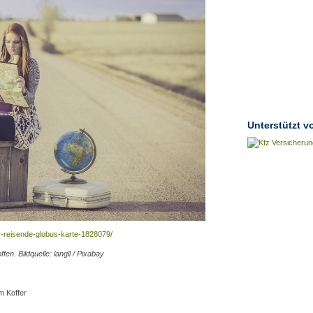
Unterstützt v
er-reisende-globus-karte-1828079/
en. Bildquelle: langll / Pixabay
m Koffer