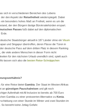
 das sich in verschiedenen Bereichen des Lebens
, der den Aspekt der
Reisefreiheit
wiederspiegelt. Dabei
 ein besonders hohes Maß an Freiheit, wenn es um die
stand, der den Bürgern lästige Bürokratiehürden erspart.
deutschen Passes
fußt dabei auf den diplomatischen
 Erde.
deutsche Staatsbürger aktuell in 187 Länder ohne ein
Visum
 Japan und Singapur übertroffen, deren Pässe die Türen in
t der deutsche Pass auf dem dritten Platz in diesem Ranking
it, die viele andere Menschen in dieser Form nicht
iten für den nächsten Urlaub unendlich sind, spielt auch
 Wo lassen sich also die
besten Reise-Schnäppchen
stungsverhältnis?
 für eine Reise bietet
Gambia
. Der Staat im Westen Afrikas
ot an
günstigen Pauschalreisen
und gilt noch
ger Aufenthalt mit All Inclusive ist bereits ab 700 Euro
achen Gambia zu einer preiswerten Alternative zu
Kenia
.
verschiebung von einer Stunde im Winter und zwei Stunden im
 So besteht keine Jetlag-Gefahr.