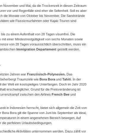
en November und Mai, da die Trockenzeit in diesen Zeitraum
en vor und Regenfälle sind eher die Seltenheit. Soll es aber
sich die Monate von Oktober bis November. Die Sandstrände
vitäten wie Flusskreuzfahrten oder Kajak-Touren sind
r bis zu einem Aufenthalt von 28 Tagen visumfrei. Die
 mit einer Mindestrestgültigkeit von sechs Monaten sowie
 Grenze von 28 Tagen voraussichtlich überschritten, muss ein
 gambischen
Immigration Departement
gestellt werden.
?
 letzten Jahren war
Französisch-Polynesien.
Das
 beherbergt Traumziele wie
Bora Bora
und
Tahiti
. In der
il der Welt ein kostspieliges Unterfangen. Doch im Jahr 2020
halt erschwinglicher. Grund für die Preisveränderung ist
urrenzkampf zwischen den Airlines
French Bee
und
t in Indonesien herrscht, bietet sich allgemein die Zeit von
r Bora Bora gilt die Spanne von Juni bis September als ideal,
 Temperaturen in einem angenehmen Bereich bewegen. Auf
er die perfekten Urlaubsbedingungen.
chiedliche Aktivitäten unternommen werden. Dazu zählt vor