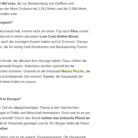
el
Mo’orea
, die zur Beobachtung von Delfinen und
ten der Mont Orohena mit 2.241 Meter und der 2.066 Meter
stellen sein.
möglich?
ururlaub hält, kommt nicht um einen Trip nach
Peru
vorbei.
derzeit in einem absoluten
Low-Cost-Airline-Boom
.
nd auch die sonstigen Kosten halten sich in Grenzen. Daraus
isten, die für wenig Geld Rundreisen und Backpacking-Touren
le Areale, die allesamt ihre Vorzüge haben. Dazu zählen die
enwald-Region. Kulturfans werden speziell bei der
osten kommen. Gemeint ist die Inkastadt
Machu Picchu
, die
tzurückliegende Zeit erinnert.
Cusco
, die Hauptstadt der
d bietet Kultur en masse.
20 in Europa?
r Zeit ein allgegenwärtiges Thema in den Nachrichten.
en in Politik und Wirtschaft thematisiert. Doch wie ist es um
ch
bestellt? Durch den Brexit
verliert das britische Pfund an
t für Reisende günstiger und für EU-Bürger bleibt die Reise
mfrei
.
 bieten und ist ein wahrer Touristenmagnet. Die Hauptstadt