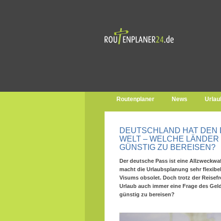
Routenplaner
News
Urlau
DEUTSCHLAND HAT DEN 
WELT – WELCHE LÄNDER
GÜNSTIG ZU BEREISEN?
Der deutsche Pass ist eine Allzweckwaf
macht die Urlaubsplanung sehr flexibe
Visums obsolet. Doch trotz der Reisefrei
Urlaub auch immer eine Frage des Geld
günstig zu bereisen?