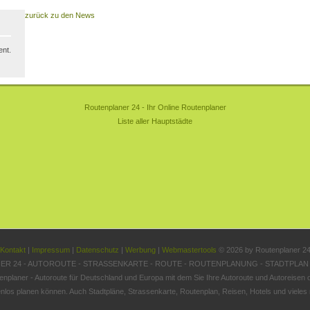
zurück zu den News
nt.
Routenplaner 24 - Ihr Online Routenplaner
Liste aller Hauptstädte
Kontakt
|
Impressum
|
Datenschutz
|
Werbung
|
Webmastertools
© 2026 by Routenplaner 2
R 24 - AUTOROUTE - STRASSENKARTE - ROUTE - ROUTENPLANUNG - STADTPLAN
enplaner - Autoroute für Deutschland und Europa mit dem Sie Ihre Autoroute und Autoreisen o
nlos planen können. Auch Stadtpläne, Strassenkarte, Routenplan, Reisen, Hotels und vieles