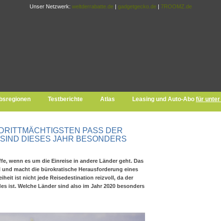
Unser Netzwerk:
weltderrabatte.de
|
gadgetgecko.de
|
7ROOMZ.de
bsregionen
Testberichte
Atlas
Leasing und Auto-Abo
für unte
DRITTMÄCHTIGSTEN PASS DER
 SIND DIESES JAHR BESONDERS
fe, wenn es um die Einreise in andere Länder geht. Das
l und macht die bürokratische Herausforderung eines
heit ist nicht jede Reisedestination reizvoll, da der
es ist. Welche Länder sind also im Jahr 2020 besonders