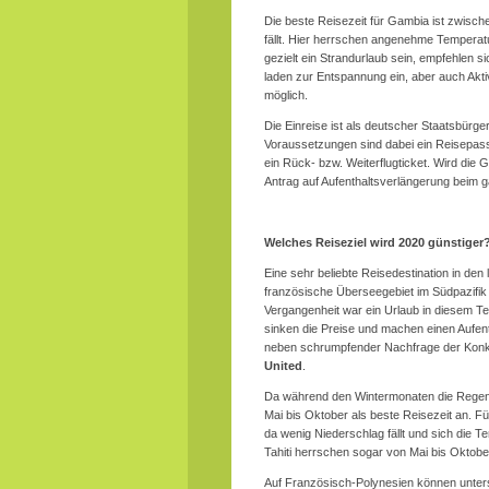
Die beste Reisezeit für Gambia ist zwisch
fällt. Hier herrschen angenehme Temperatur
gezielt ein Strandurlaub sein, empfehlen 
laden zur Entspannung ein, aber auch Akti
möglich.
Die Einreise ist als deutscher Staatsbürge
Voraussetzungen sind dabei ein Reisepass
ein Rück- bzw. Weiterflugticket. Wird die
Antrag auf Aufenthaltsverlängerung beim
Welches Reiseziel wird 2020 günstiger
Eine sehr beliebte Reisedestination in den
französische Überseegebiet im Südpazifik
Vergangenheit war ein Urlaub in diesem Te
sinken die Preise und machen einen Aufent
neben schrumpfender Nachfrage der Konk
United
.
Da während den Wintermonaten die Regenzei
Mai bis Oktober als beste Reisezeit an. Fü
da wenig Niederschlag fällt und sich die
Tahiti herrschen sogar von Mai bis Oktob
Auf Französisch-Polynesien können unters