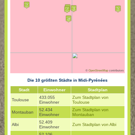
©
OpenStreetMap
contributors
Die 10 größten Städte in Midi-Pyrénées
Stadt
Einwohner
Stadtplan
433.055
Zum Stadtplan von
Toulouse
Einwohner
Toulouse
52.434
Zum Stadtplan von
Montauban
Einwohner
Montauban
52.409
Albi
Zum Stadtplan von Albi
Einwohner
52.106