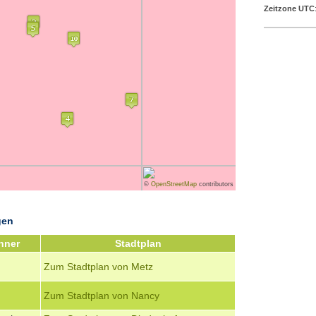
Zeitzone UTC
©
OpenStreetMap
contributors
gen
hner
Stadtplan
Zum Stadtplan von Metz
Zum Stadtplan von Nancy