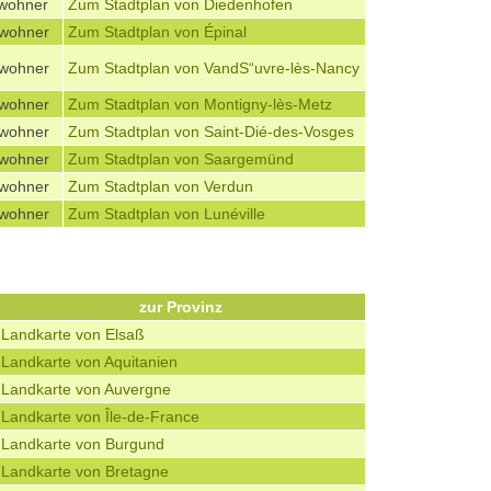
nwohner
Zum Stadtplan von Diedenhofen
nwohner
Zum Stadtplan von Épinal
nwohner
Zum Stadtplan von VandS“uvre-lès-Nancy
nwohner
Zum Stadtplan von Montigny-lès-Metz
nwohner
Zum Stadtplan von Saint-Dié-des-Vosges
nwohner
Zum Stadtplan von Saargemünd
nwohner
Zum Stadtplan von Verdun
nwohner
Zum Stadtplan von Lunéville
zur Provinz
Landkarte von Elsaß
Landkarte von Aquitanien
Landkarte von Auvergne
Landkarte von Île-de-France
Landkarte von Burgund
Landkarte von Bretagne