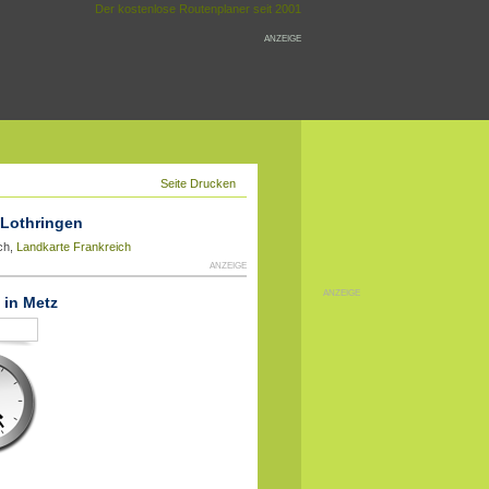
Der kostenlose Routenplaner seit 2001
ANZEIGE
Seite Drucken
 Lothringen
ch,
Landkarte Frankreich
ANZEIGE
ANZEIGE
 in Metz