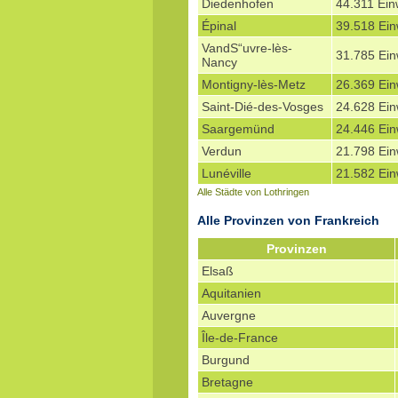
Diedenhofen
44.311 Ei
Épinal
39.518 Ei
VandS“uvre-lès-
31.785 Ei
Nancy
Montigny-lès-Metz
26.369 Ei
Saint-Dié-des-Vosges
24.628 Ei
Saargemünd
24.446 Ei
Verdun
21.798 Ei
Lunéville
21.582 Ei
Alle Städte von Lothringen
Alle Provinzen von Frankreich
Provinzen
Elsaß
Aquitanien
Auvergne
Île-de-France
Burgund
Bretagne