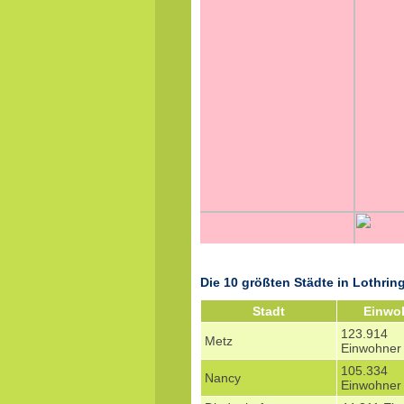
Die 10 größten Städte in Lothrin
Stadt
Einwo
123.914
Metz
Einwohner
105.334
Nancy
Einwohner