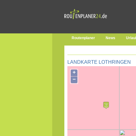
Routenplaner
News
Urlau
LANDKARTE LOTHRINGEN
+
−