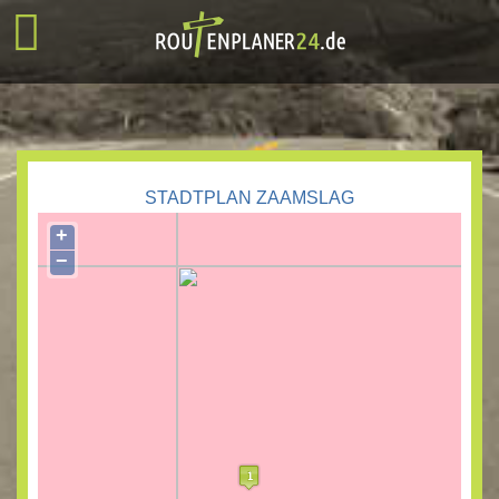
STADTPLAN ZAAMSLAG
+
−