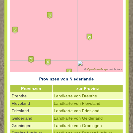
©
OpenStreetMap
contributors
Provinzen von Niederlande
Provinzen
zur Provinz
Drenthe
Landkarte von Drenthe
Flevoland
Landkarte von Flevoland
Friesland
Landkarte von Friesland
Gelderland
Landkarte von Gelderland
Groningen
Landkarte von Groningen
Provinz-Limburg
Landkarte von Provinz Limburg