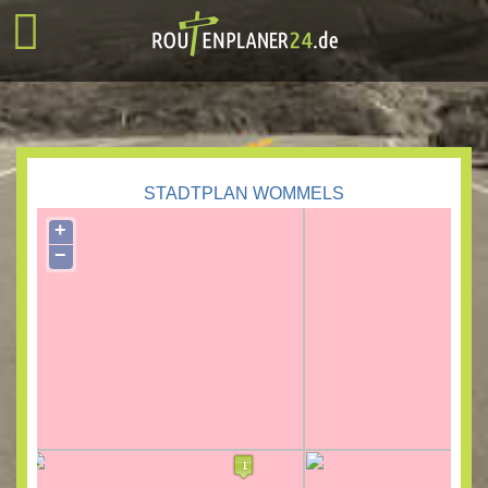
STADTPLAN WOMMELS
+
−