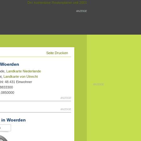
Der kostenlose Routenplaner seit 2001
ANZEIGE
Seite Drucken
r Woerden
nde,
Landkarte Niederlande
ht,
Landkarte von Utrecht
hl: 48.431 Einwohner
ANZEIGE
.8833300
2.0850000
ANZEIGE
ANZEIGE
t in Woerden
n