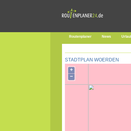
Routenplaner
News
Urlau
STADTPLAN WOERDEN
+
−