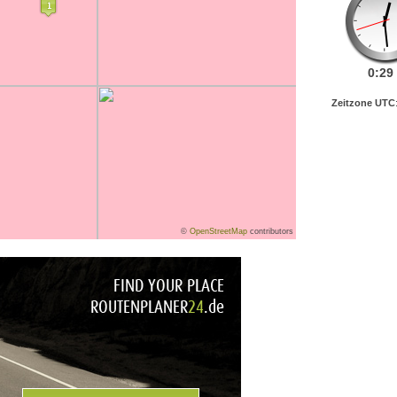
0:
29
Zeitzone UTC
©
OpenStreetMap
contributors