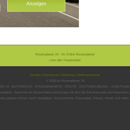
Routenplaner 24 - Ihr Online Routenplaner
Liste aller Hauptstädte
Kontakt
|
Impressum
|
Werbung
|
Webmastertools
© 2026 by Routenplaner 24
R 24 - AUTOROUTE - STRASSENKARTE - ROUTE - ROUTENPLANUNG - STADTPLAN
enplaner - Autoroute für Deutschland und Europa mit dem Sie Ihre Autoroute und Autoreisen o
nlos planen können. Auch Stadtpläne, Strassenkarte, Routenplan, Reisen, Hotels und vieles