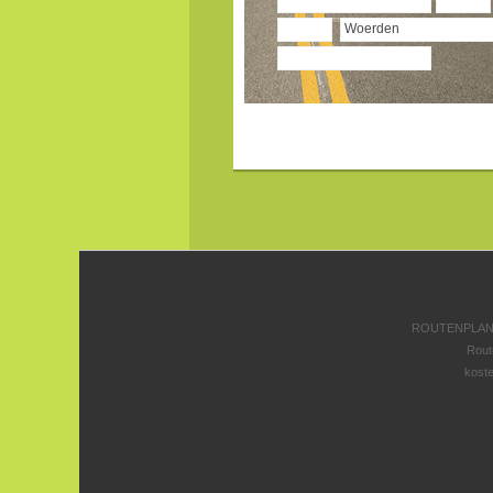
ROUTENPLANE
Rout
koste