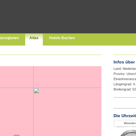
bsregionen
Atlas
Hotels Buchen
Infos übe
Land: Niederla
Provinz: Utrec
Einwohneranza
Längengrad: 4
Breitengrad: 5
Die Uhrzei
Woerde