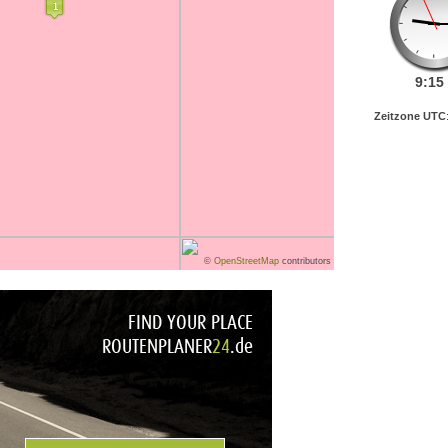
9:
15
Zeitzone UTC
©
OpenStreetMap
contributors