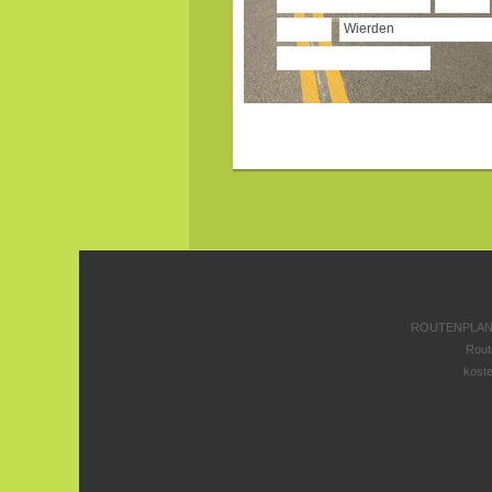
ROUTENPLANE
Rout
koste