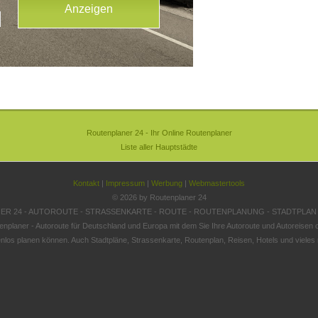
Routenplaner 24 - Ihr Online Routenplaner
Liste aller Hauptstädte
Kontakt
|
Impressum
|
Werbung
|
Webmastertools
© 2026 by Routenplaner 24
R 24 - AUTOROUTE - STRASSENKARTE - ROUTE - ROUTENPLANUNG - STADTPLAN
enplaner - Autoroute für Deutschland und Europa mit dem Sie Ihre Autoroute und Autoreisen o
nlos planen können. Auch Stadtpläne, Strassenkarte, Routenplan, Reisen, Hotels und vieles