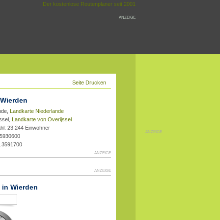
Der kostenlose Routenplaner seit 2001
ANZEIGE
Seite Drucken
 Wierden
nde,
Landkarte Niederlande
ssel,
Landkarte von Overijssel
hl: 23.244 Einwohner
ANZEIGE
.5930600
2.3591700
ANZEIGE
ANZEIGE
t in Wierden