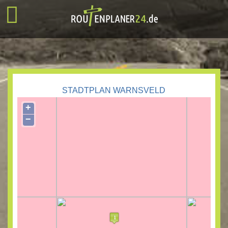
STADTPLAN WARNSVELD
+
−