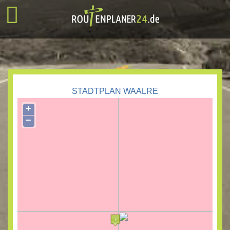
STADTPLAN WAALRE
+
−