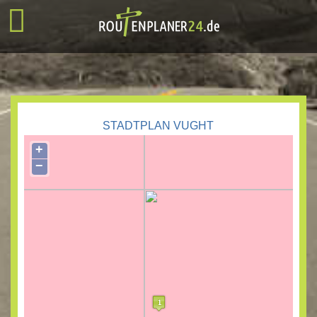
STADTPLAN VUGHT
+
−