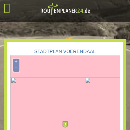
STADTPLAN VOERENDAAL
+
−