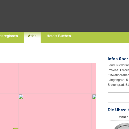
bsregionen
Atlas
Hotels Buchen
Infos über
Land: Niederla
Provinz: Utrec
Einwohneranza
Längengrad: 5
Breitengrad: 5
Die Uhrzei
Vianen