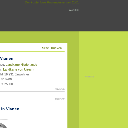
Der kostenlose Routenplaner seit 2001
ANZEIGE
Seite Drucken
 Vianen
nde,
Landkarte Niederlande
ht,
Landkarte von Utrecht
hl: 19.931 Einwohner
ANZEIGE
.0916700
1.9925000
ANZEIGE
ANZEIGE
t in Vianen