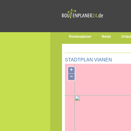
Routenplaner
News
Urlau
STADTPLAN VIANEN
+
−