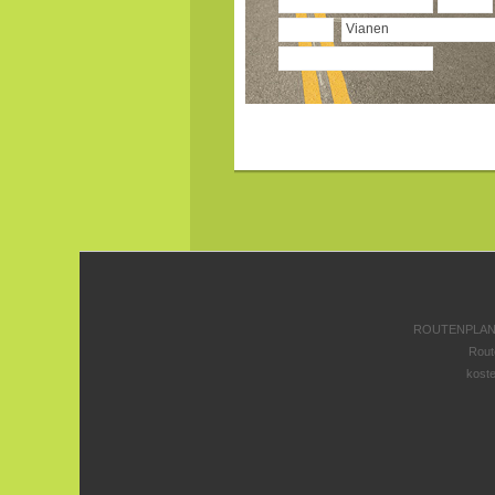
ROUTENPLANE
Rout
koste