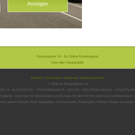
Routenplaner 24 - Ihr Online Routenplaner
Liste aller Hauptstädte
Kontakt
|
Impressum
|
Werbung
|
Webmastertools
© 2026 by Routenplaner 24
R 24 - AUTOROUTE - STRASSENKARTE - ROUTE - ROUTENPLANUNG - STADTPLAN
enplaner - Autoroute für Deutschland und Europa mit dem Sie Ihre Autoroute und Autoreisen o
nlos planen können. Auch Stadtpläne, Strassenkarte, Routenplan, Reisen, Hotels und vieles