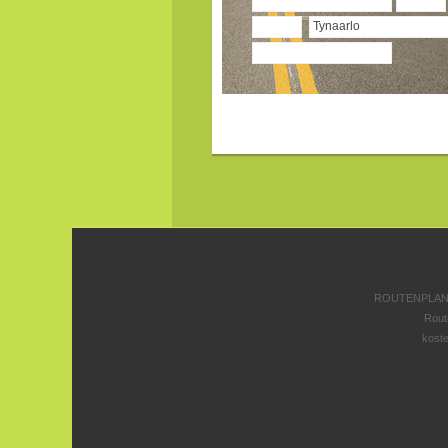
ROUTENPLANE
Rout
koste