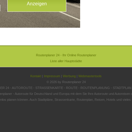
Routenplaner 24 - Ihr Online Routenplaner
Liste aller Hauptstädte
Kontakt
|
Impressum
|
Werbung
|
Webmastertools
© 2026 by Routenplaner 24
R 24 - AUTOROUTE - STRASSENKARTE - ROUTE - ROUTENPLANUNG - STADTPLAN
enplaner - Autoroute für Deutschland und Europa mit dem Sie Ihre Autoroute und Autoreisen o
nlos planen können. Auch Stadtpläne, Strassenkarte, Routenplan, Reisen, Hotels und vieles