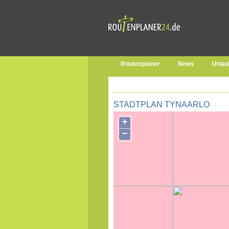
Routenplaner
News
Urlau
STADTPLAN TYNAARLO
+
−