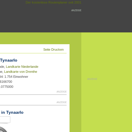
Der kostenlose Routenplaner seit 2001
ANZEIGE
Seite Drucken
 Tynaarlo
nde,
Landkarte Niederlande
he,
Landkarte von Drenthe
hl: 1.754 Einwohner
ANZEIGE
.6166700
3.0775000
ANZEIGE
ANZEIGE
 in Tynaarlo
o