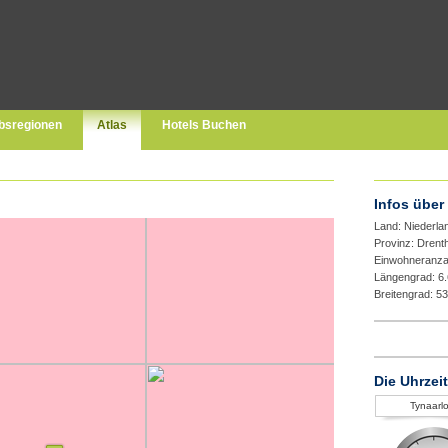
bsregionen
Atlas
Hotels Buchen
Infos über
Land: Niederla
Provinz: Drent
Einwohneranza
Längengrad: 6
Breitengrad: 5
Die Uhrzeit
Tynaarl