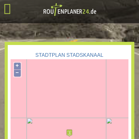
STADTPLAN STADSKANAAL
+
−