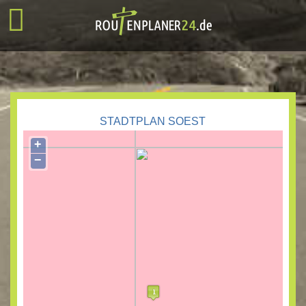
STADTPLAN SOEST
+
−