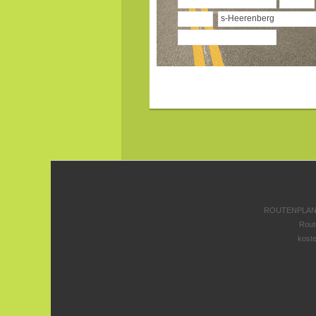
ROUTENPLANE
Rout
koste