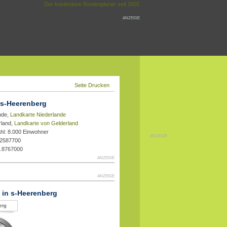
Der kostenlose Routenplaner seit 2001
ANZEIGE
Seite Drucken
 s-Heerenberg
nde,
Landkarte Niederlande
rland,
Landkarte von Gelderland
hl: 8.000 Einwohner
ANZEIGE
.2587700
1.8767000
ANZEIGE
ANZEIGE
t in s-Heerenberg
erg