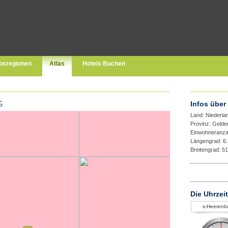
bsregionen
Atlas
Hotels Buchen
G
Infos über
Land: Niederla
Provinz: Gelde
Einwohneranza
Längengrad: 6
Breitengrad: 5
Die Uhrzei
s-Heerenb