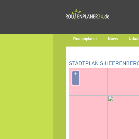
Routenplaner
News
Urlau
STADTPLAN S-HEERENBER
+
−