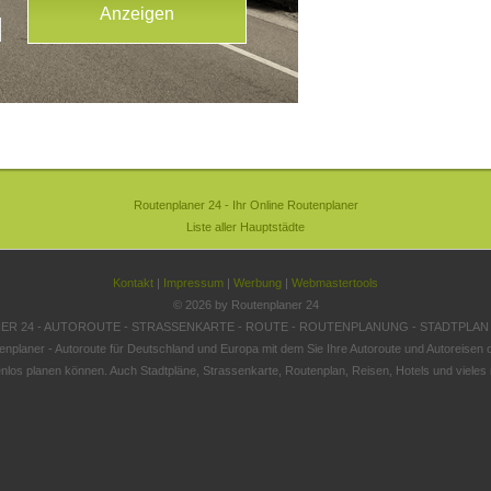
Routenplaner 24 - Ihr Online Routenplaner
Liste aller Hauptstädte
Kontakt
|
Impressum
|
Werbung
|
Webmastertools
© 2026 by Routenplaner 24
R 24 - AUTOROUTE - STRASSENKARTE - ROUTE - ROUTENPLANUNG - STADTPLAN
enplaner - Autoroute für Deutschland und Europa mit dem Sie Ihre Autoroute und Autoreisen o
nlos planen können. Auch Stadtpläne, Strassenkarte, Routenplan, Reisen, Hotels und vieles