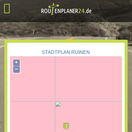
STADTPLAN RUINEN
+
−