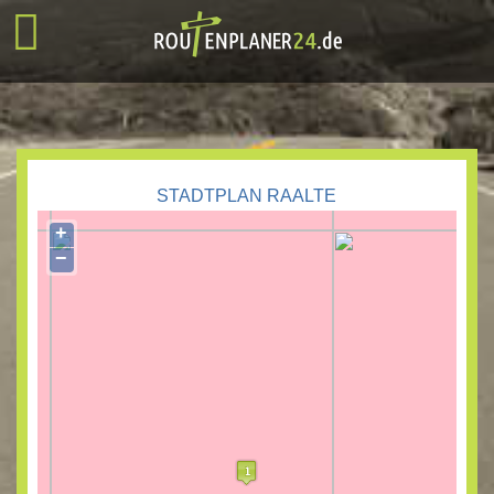
STADTPLAN RAALTE
+
−