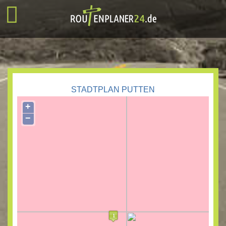
STADTPLAN PUTTEN
+
−