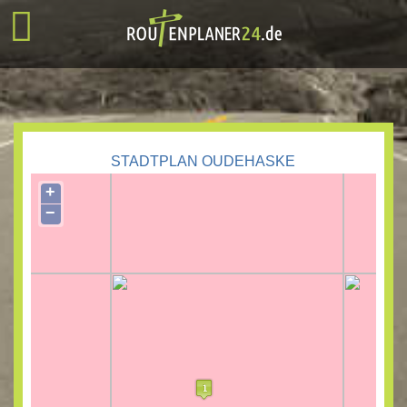
STADTPLAN OUDEHASKE
+
−