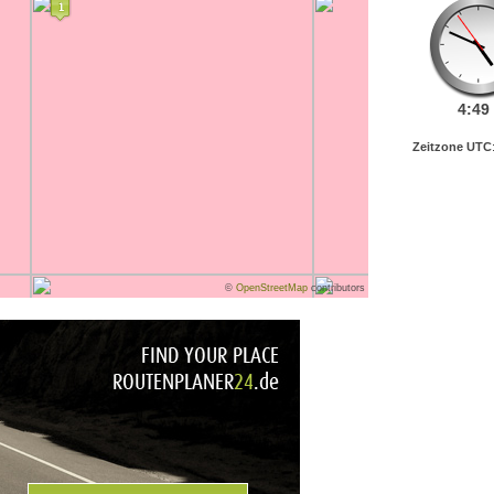
4:
49
Zeitzone UTC
©
OpenStreetMap
contributors