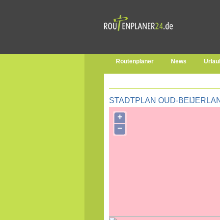
Routenplaner
News
Urlau
STADTPLAN OUD-BEIJERLA
+
−