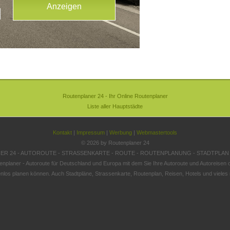
Routenplaner 24 - Ihr Online Routenplaner
Liste aller Hauptstädte
Kontakt
|
Impressum
|
Werbung
|
Webmastertools
© 2026 by Routenplaner 24
R 24 - AUTOROUTE - STRASSENKARTE - ROUTE - ROUTENPLANUNG - STADTPLAN
enplaner - Autoroute für Deutschland und Europa mit dem Sie Ihre Autoroute und Autoreisen o
nlos planen können. Auch Stadtpläne, Strassenkarte, Routenplan, Reisen, Hotels und vieles