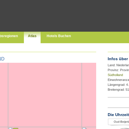
bsregionen
Atlas
Hotels Buchen
ND
Infos über
Land: Niederla
Provinz: Provi
Südholland
Einwohneranza
Längengrad: 4
Breitengrad: 5
Die Uhrzei
Oud-Beijer