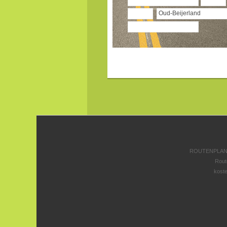
ROUTENPLANE
Rout
koste