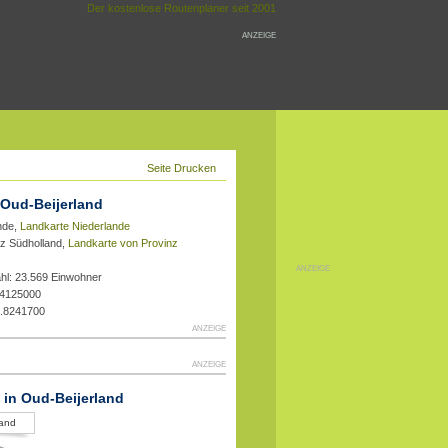
Der kostenlose Routenplaner seit 2001
ANZEIGE
Seite Drucken
 Oud-Beijerland
nde,
Landkarte Niederlande
nz Südholland,
Landkarte von Provinz
ANZEIGE
hl: 23.569 Einwohner
.4125000
1.8241700
ANZEIGE
ANZEIGE
t in Oud-Beijerland
land