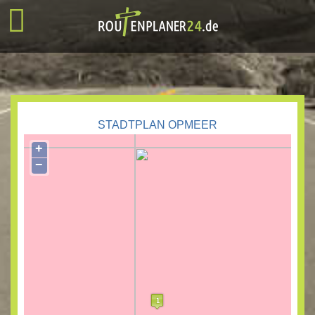
STADTPLAN OPMEER
+
−