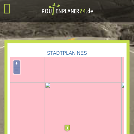
STADTPLAN NES
+
−