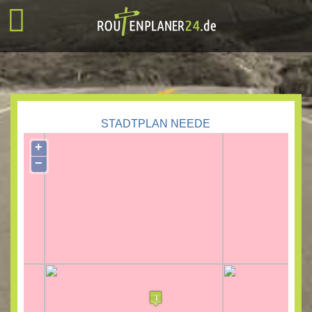
STADTPLAN NEEDE
+
−