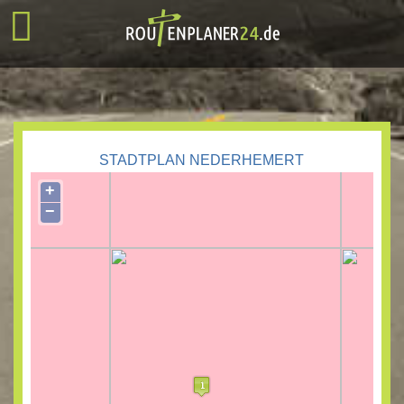
STADTPLAN NEDERHEMERT
+
−