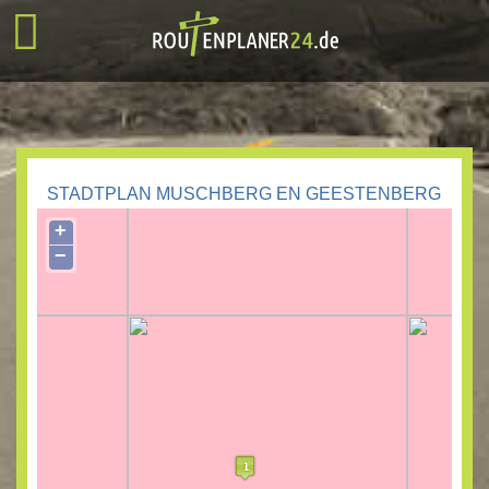
STADTPLAN MUSCHBERG EN GEESTENBERG
+
−