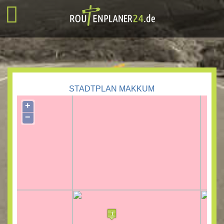
STADTPLAN MAKKUM
+
−