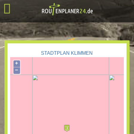
STADTPLAN KLIMMEN
+
−