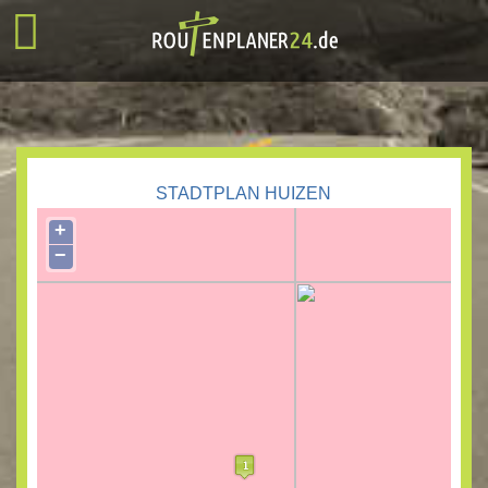
STADTPLAN HUIZEN
+
−