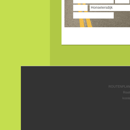
ROUTENPLANE
Rout
koste