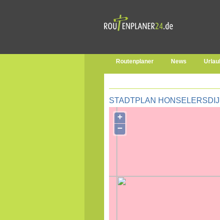
Routenplaner
News
Urlau
STADTPLAN HONSELERSDIJ
+
−