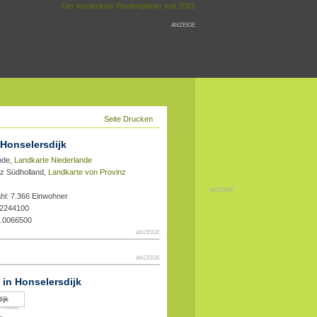
Der kostenlose Routenplaner seit 2001
ANZEIGE
Seite Drucken
 Honselersdijk
nde,
Landkarte Niederlande
nz Südholland,
Landkarte von Provinz
ANZEIGE
hl: 7.366 Einwohner
.2244100
2.0066500
ANZEIGE
ANZEIGE
t in Honselersdijk
ijk