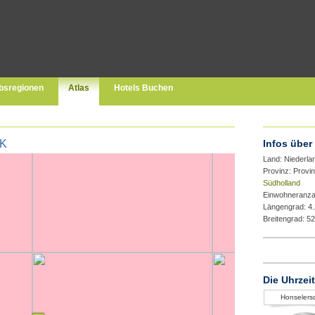
bsregionen
Atlas
Hotels Buchen
K
Infos über
Land: Niederla
Provinz: Provi
Südholland
Einwohneranza
Längengrad: 4
Breitengrad: 5
Die Uhrzei
Honselersd