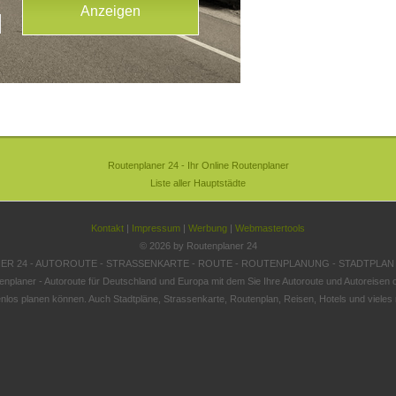
Routenplaner 24 - Ihr Online Routenplaner
Liste aller Hauptstädte
Kontakt
|
Impressum
|
Werbung
|
Webmastertools
© 2026 by Routenplaner 24
R 24 - AUTOROUTE - STRASSENKARTE - ROUTE - ROUTENPLANUNG - STADTPLAN
enplaner - Autoroute für Deutschland und Europa mit dem Sie Ihre Autoroute und Autoreisen o
nlos planen können. Auch Stadtpläne, Strassenkarte, Routenplan, Reisen, Hotels und vieles