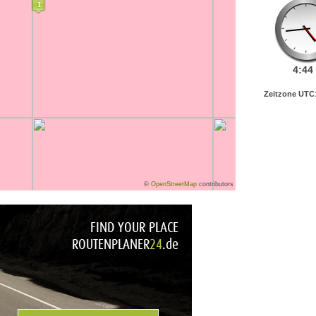
4:
44
Zeitzone UTC
©
OpenStreetMap
contributors