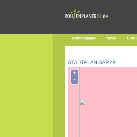
Routenplaner
News
Urlau
STADTPLAN GARYP
+
−