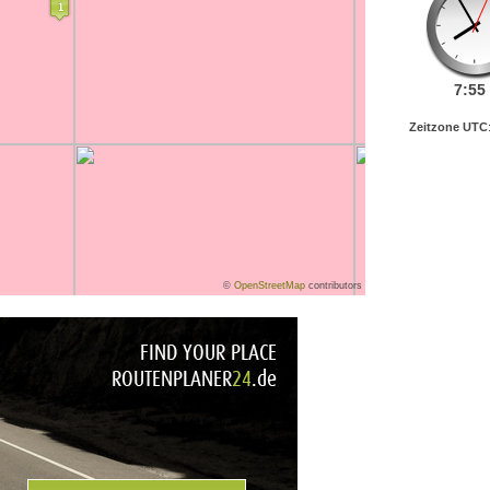
7:
55
Zeitzone UTC
©
OpenStreetMap
contributors