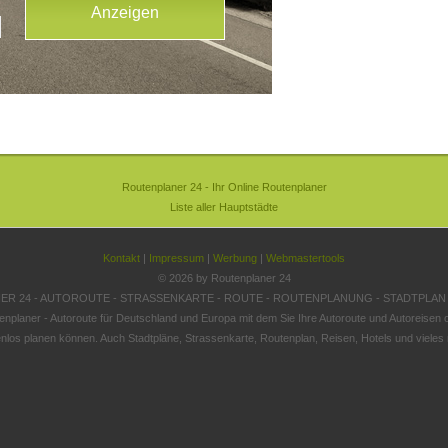
Routenplaner 24 - Ihr Online Routenplaner
Liste aller Hauptstädte
Kontakt
|
Impressum
|
Werbung
|
Webmastertools
© 2026 by Routenplaner 24
R 24 - AUTOROUTE - STRASSENKARTE - ROUTE - ROUTENPLANUNG - STADTPLAN
enplaner - Autoroute für Deutschland und Europa mit dem Sie Ihre Autoroute und Autoreisen o
nlos planen können. Auch Stadtpläne, Strassenkarte, Routenplan, Reisen, Hotels und vieles