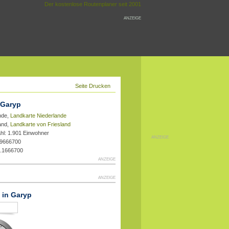
Der kostenlose Routenplaner seit 2001
ANZEIGE
Seite Drucken
 Garyp
nde,
Landkarte Niederlande
land,
Landkarte von Friesland
hl: 1.901 Einwohner
ANZEIGE
.9666700
3.1666700
ANZEIGE
ANZEIGE
t in Garyp