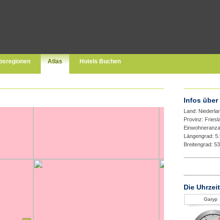
bsregionen
Atlas
Hotels Buchen
Infos über
Land: Niederla
Provinz: Fries
Einwohneranza
Längengrad: 5
Breitengrad: 5
Die Uhrzei
Garyp