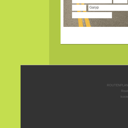
ROUTENPLANE
Rout
koste