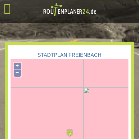
STADTPLAN FREIENBACH
+
−