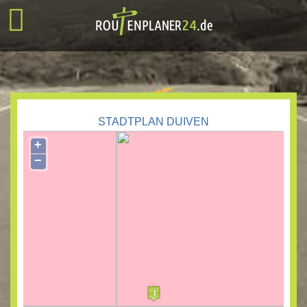
STADTPLAN DUIVEN
+
−