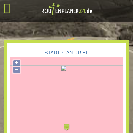
STADTPLAN DRIEL
+
−