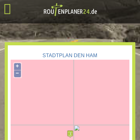
STADTPLAN DEN HAM
+
−