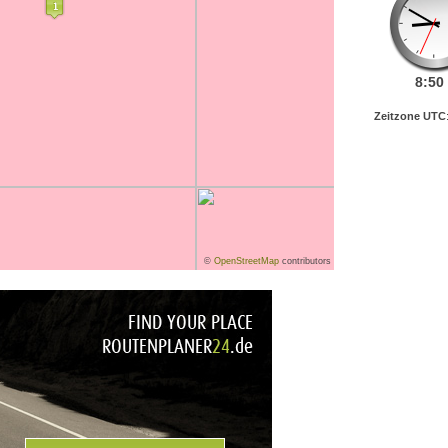
8:
50
Zeitzone UTC
©
OpenStreetMap
contributors