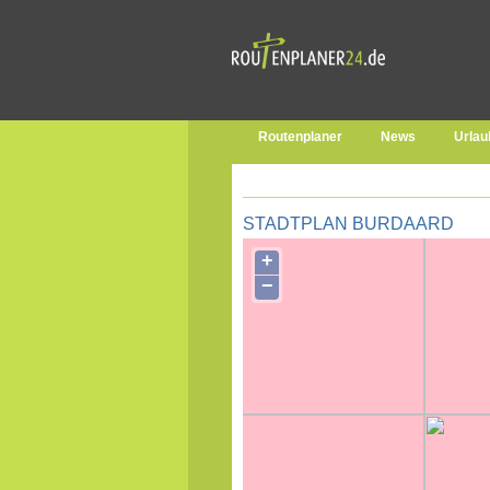
Routenplaner
News
Urlau
STADTPLAN BURDAARD
+
−