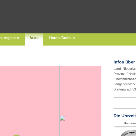
bsregionen
Atlas
Hotels Buchen
Infos über
Land: Niederla
Provinz: Fries
Einwohneranza
Längengrad: 5
Breitengrad: 5
Die Uhrzei
Burdaar