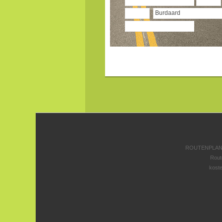
ROUTENPLANE
Rout
koste