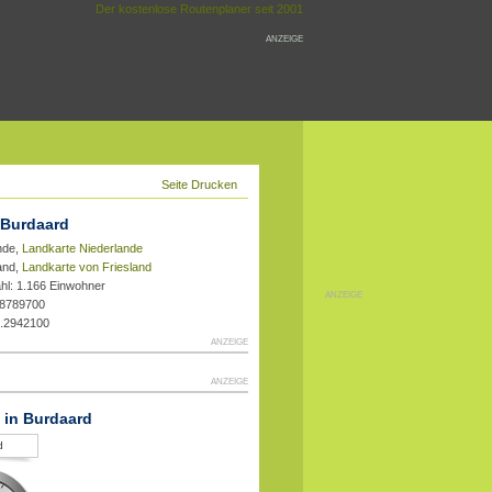
Der kostenlose Routenplaner seit 2001
ANZEIGE
Seite Drucken
 Burdaard
nde,
Landkarte Niederlande
land,
Landkarte von Friesland
hl: 1.166 Einwohner
ANZEIGE
.8789700
3.2942100
ANZEIGE
ANZEIGE
t in Burdaard
d