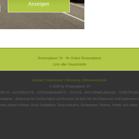
Routenplaner 24 - Ihr Online Routenplaner
Liste aller Hauptstädte
Kontakt
|
Impressum
|
Werbung
|
Webmastertools
© 2026 by Routenplaner 24
R 24 - AUTOROUTE - STRASSENKARTE - ROUTE - ROUTENPLANUNG - STADTPLAN
enplaner - Autoroute für Deutschland und Europa mit dem Sie Ihre Autoroute und Autoreisen o
nlos planen können. Auch Stadtpläne, Strassenkarte, Routenplan, Reisen, Hotels und vieles