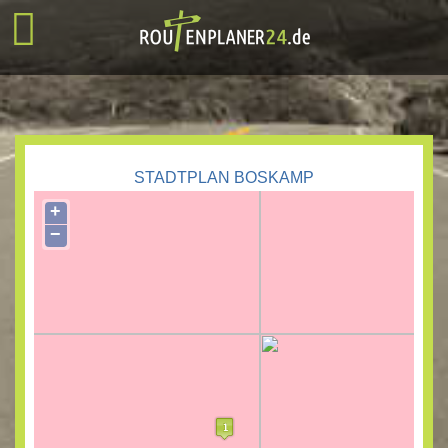
STADTPLAN BOSKAMP
+
−