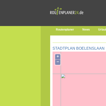
Routenplaner
News
Urlau
STADTPLAN BOELENSLAAN
+
−