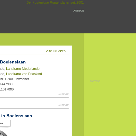
Der kostenlose Routenplaner seit 2001
ANZEIGE
Seite Drucken
 Boelenslaan
nde,
Landkarte Niederlande
land,
Landkarte von Friesland
hl: 1.200 Einwohner
ANZEIGE
.1447900
3.1617000
ANZEIGE
ANZEIGE
t in Boelenslaan
an