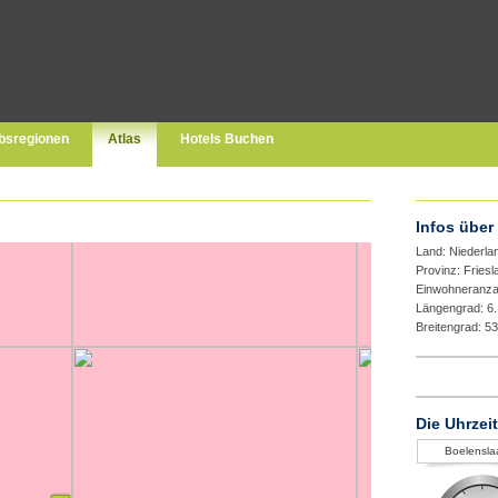
bsregionen
Atlas
Hotels Buchen
Infos über
Land: Niederla
Provinz: Fries
Einwohneranza
Längengrad: 6
Breitengrad: 5
Die Uhrzei
Boelensla