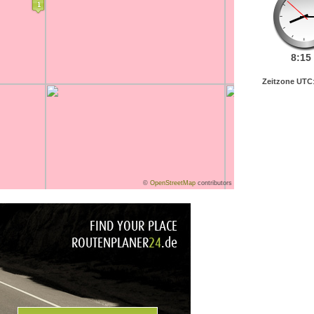
8:
15
Zeitzone UTC
©
OpenStreetMap
contributors