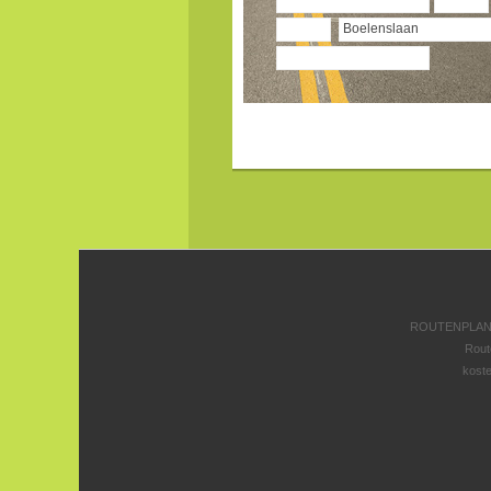
ROUTENPLANE
Rout
koste