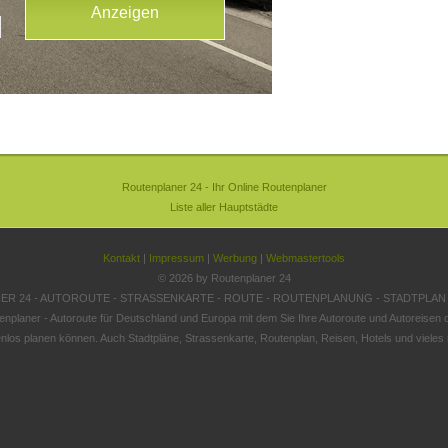
Routenplaner 24 - Ihr Online Routenplaner
Liste aller Hauptstädte
Kontakt
|
Impressum
|
Werbung
|
Webmastertools
© 2026 by Routenplaner 24
R 24 - AUTOROUTE - STRASSENKARTE - ROUTE - ROUTENPLANUNG - STADTPLAN
enplaner - Autoroute für Deutschland und Europa mit dem Sie Ihre Autoroute und Autoreisen o
nlos planen können. Auch Stadtpläne, Strassenkarte, Routenplan, Reisen, Hotels und vieles