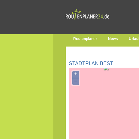
Routenplaner
News
Urlau
STADTPLAN BEST
+
−