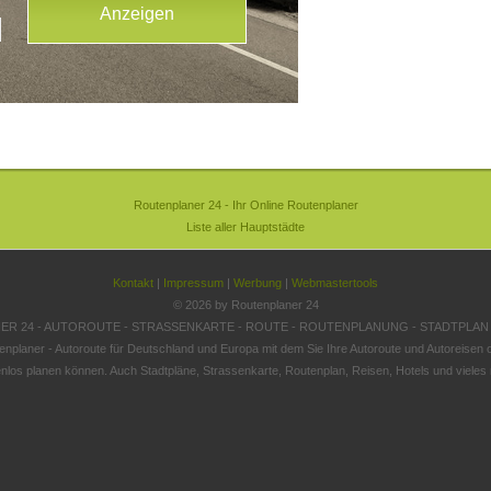
Routenplaner 24 - Ihr Online Routenplaner
Liste aller Hauptstädte
Kontakt
|
Impressum
|
Werbung
|
Webmastertools
© 2026 by Routenplaner 24
R 24 - AUTOROUTE - STRASSENKARTE - ROUTE - ROUTENPLANUNG - STADTPLAN
enplaner - Autoroute für Deutschland und Europa mit dem Sie Ihre Autoroute und Autoreisen o
nlos planen können. Auch Stadtpläne, Strassenkarte, Routenplan, Reisen, Hotels und vieles