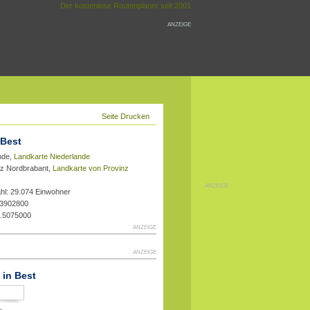
Der kostenlose Routenplaner seit 2001
ANZEIGE
Seite Drucken
 Best
nde,
Landkarte Niederlande
nz Nordbrabant,
Landkarte von Provinz
ANZEIGE
hl: 29.074 Einwohner
.3902800
1.5075000
ANZEIGE
ANZEIGE
 in Best