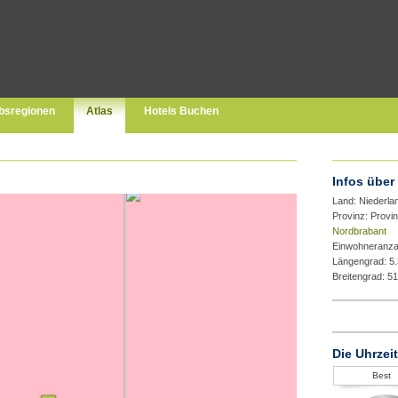
bsregionen
Atlas
Hotels Buchen
Infos über
Land: Niederla
Provinz: Provi
Nordbrabant
Einwohneranza
Längengrad: 5
Breitengrad: 5
Die Uhrzeit
Best