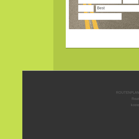
ROUTENPLANE
Rout
koste