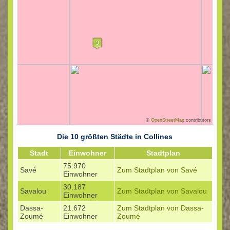
©
OpenStreetMap
contributors
Die 10 größten Städte in Collines
Stadt
Einwohner
Stadtplan
75.970
Savé
Zum Stadtplan von Savé
Einwohner
30.187
Savalou
Zum Stadtplan von Savalou
Einwohner
Dassa-
21.672
Zum Stadtplan von Dassa-
Zoumé
Einwohner
Zoumé