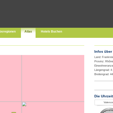
bsregionen
Atlas
Hotels Buchen
Infos über
Land: Frankrei
Provinz: Rhôn
Einwohneranza
Längengrad: 4
Breitengrad: 4
Die Uhrzeit
Valence