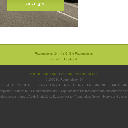
Routenplaner 24 - Ihr Online Routenplaner
Liste aller Hauptstädte
Kontakt
|
Impressum
|
Werbung
|
Webmastertools
© 2026 by Routenplaner 24
R 24 - AUTOROUTE - STRASSENKARTE - ROUTE - ROUTENPLANUNG - STADTPLAN
enplaner - Autoroute für Deutschland und Europa mit dem Sie Ihre Autoroute und Autoreisen o
nlos planen können. Auch Stadtpläne, Strassenkarte, Routenplan, Reisen, Hotels und vieles