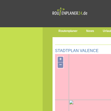
Routenplaner
News
Urlau
STADTPLAN VALENCE
+
−