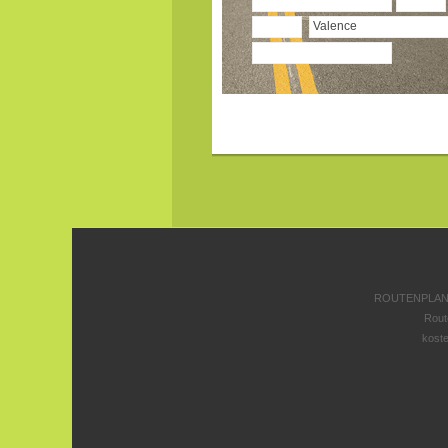
ROUTENPLANE
Rout
koste