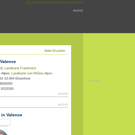
Der kostenlose Routenplaner seit 2001
ANZEIGE
Seite Drucken
 Valence
ch,
Landkarte Frankreich
e-Alpes,
Landkarte von Rhône-Alpes
hl: 63.864 Einwohner
ANZEIGE
.9000000
4.9333300
ANZEIGE
ANZEIGE
 in Valence