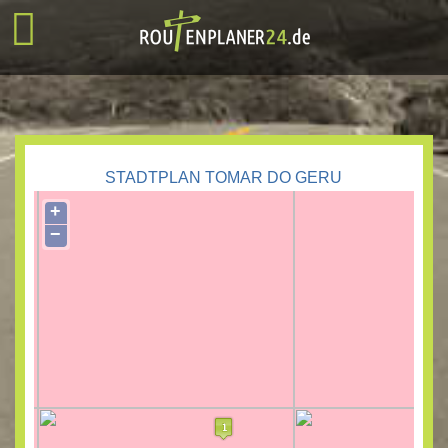
STADTPLAN TOMAR DO GERU
+
−