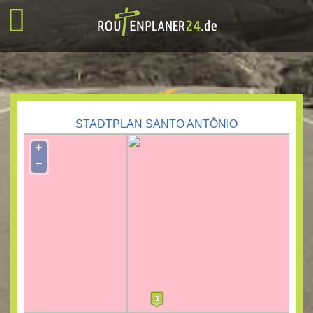
STADTPLAN SANTO ANTÔNIO
+
−