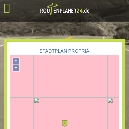
STADTPLAN PROPRIÁ
+
−