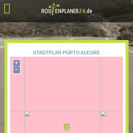
STADTPLAN PORTO ALEGRE
+
−