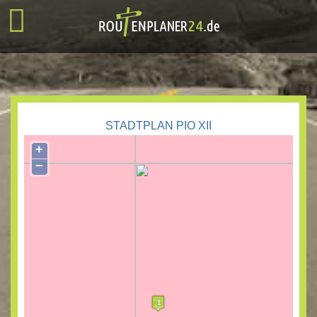
STADTPLAN PIO XII
+
−