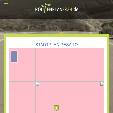
STADTPLAN PESARO
+
−